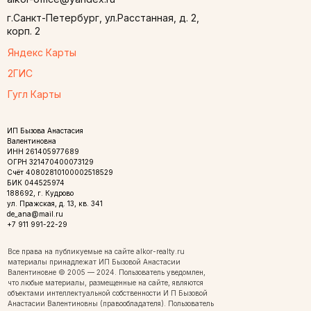
г.Санкт-Петербург, ул.Расстанная, д. 2,
корп. 2
Яндекс Карты
2ГИС
Гугл Карты
ИП Бызова Анастасия
Валентиновна
ИНН 261405977689
ОГРН 321470400073129
Счёт 40802810100002518529
БИК 044525974
188692, г. Кудрово
ул. Пражская, д. 13, кв. 341
de_ana@mail.ru
+7 911 991-22-29
Все права на публикуемые на сайте alkor-realty.ru
материалы принадлежат ИП Бызовой Анастасии
Валентиновне © 2005 — 2024. Пользователь уведомлен,
что любые материалы, размещенные на сайте, являются
объектами интеллектуальной собственности И П Бызовой
Анастасии Валентиновны (правообладателя). Пользователь